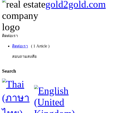
gold2gold.com
ติดต่อเรา
ติดต่อเรา
( 1 Article )
สอบถามสงสัย
Search