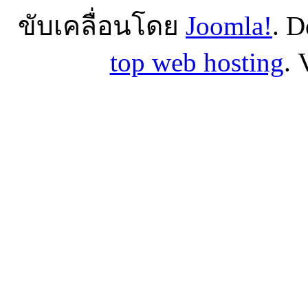
ขับเคลื่อนโดย
Joomla!
. D
top web hosting
. 